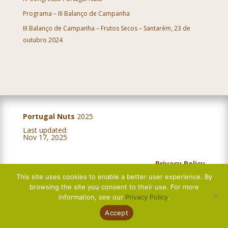
Programa – III Balanço de Campanha
III Balanço de Campanha – Frutos Secos – Santarém, 23 de
outubro 2024
Portugal Nuts
2025
Last updated:
IV Balanço Campanha – Frutos Secos – Évora, 5 de novembro 2025
Nov 17, 2025
Privacy Policy
This site uses cookies to enable a better user experience. By
Complaints book
browsing the site you consent to their use. For more
information, see our
Privacy Policy
.
Accept