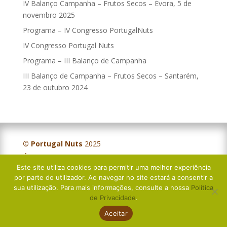
IV Balanço Campanha – Frutos Secos – Évora, 5 de
novembro 2025
Programa – IV Congresso PortugalNuts
IV Congresso Portugal Nuts
Programa – III Balanço de Campanha
III Balanço de Campanha – Frutos Secos – Santarém,
23 de outubro 2024
© Portugal Nuts
2025
Última atualização:
IV Balanço Campanha – Frutos Secos – Évora, 5 de novembro 2025
Nov 17, 2025
Este site utiliza cookies para permitir uma melhor experiência
por parte do utilizador. Ao navegar no site estará a consentir a
sua utilização. Para mais informações, consulte a nossa
Política
Política de Privacidade
de Privacidade
.
Livro de Reclamações
Aceitar