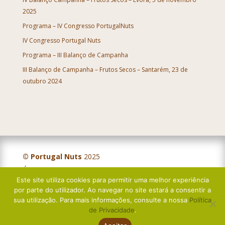
2025
Programa – IV Congresso PortugalNuts
IV Congresso Portugal Nuts
Programa – III Balanço de Campanha
III Balanço de Campanha – Frutos Secos – Santarém, 23 de
outubro 2024
© Portugal Nuts
2025
Última atualização:
IV Balanço Campanha – Frutos Secos – Évora, 5 de novembro 2025
Nov 17, 2025
Este site utiliza cookies para permitir uma melhor experiência
por parte do utilizador. Ao navegar no site estará a consentir a
sua utilização. Para mais informações, consulte a nossa
Política
Política de Privacidade
de Privacidade
.
Livro de Reclamações