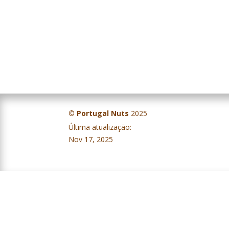
© Portugal Nuts
2025
Última atualização:
IV Balanço Campanha – Frutos Secos – Évora, 5 de novembro 2025
Nov 17, 2025