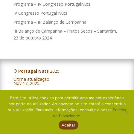
Programa – IV Congresso PortugalNuts
IV Congresso Portugal Nuts
Programa – III Balanço de Campanha
III Balanço de Campanha – Frutos Secos – Santarém,
23 de outubro 2024
© Portugal Nuts
2025
Última atualização:
IV Balanço Campanha – Frutos Secos – Évora, 5 de novembro 2025
Nov 17, 2025
Este site utiliza cookies para permitir uma melhor experiência
Política de Privacidade
por parte do utilizador. Ao navegar no site estará a consentir a
Livro de Reclamações
sua utilização. Para mais informações, consulte a nossa
Política
de Privacidade
.
Aceitar