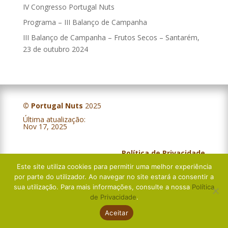
IV Congresso Portugal Nuts
Programa – III Balanço de Campanha
III Balanço de Campanha – Frutos Secos – Santarém,
23 de outubro 2024
© Portugal Nuts
2025
Última atualização:
IV Balanço Campanha – Frutos Secos – Évora, 5 de novembro 2025
Nov 17, 2025
Política de Privacidade
Este site utiliza cookies para permitir uma melhor experiência
Livro de Reclamações
por parte do utilizador. Ao navegar no site estará a consentir a
sua utilização. Para mais informações, consulte a nossa
Política
de Privacidade
.
Aceitar