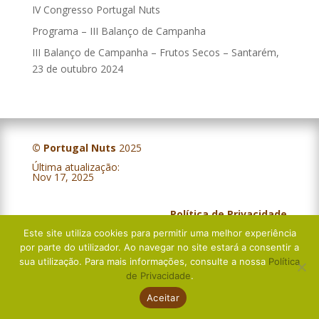
IV Congresso Portugal Nuts
Programa – III Balanço de Campanha
III Balanço de Campanha – Frutos Secos – Santarém,
23 de outubro 2024
© Portugal Nuts
2025
Última atualização:
IV Balanço Campanha – Frutos Secos – Évora, 5 de novembro 2025
Nov 17, 2025
Política de Privacidade
Este site utiliza cookies para permitir uma melhor experiência
Livro de Reclamações
por parte do utilizador. Ao navegar no site estará a consentir a
sua utilização. Para mais informações, consulte a nossa
Política
de Privacidade
.
Aceitar