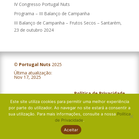
IV Congresso Portugal Nuts
Programa – III Balanço de Campanha
III Balanço de Campanha – Frutos Secos – Santarém,
23 de outubro 2024
© Portugal Nuts
2025
Última atualização:
IV Balanço Campanha – Frutos Secos – Évora, 5 de novembro 2025
Nov 17, 2025
Política de Privacidade
Este site utiliza cookies para permitir uma melhor experiência
Livro de Reclamações
por parte do utilizador. Ao navegar no site estará a consentir a
sua utilização. Para mais informações, consulte a nossa
Política
de Privacidade
.
Aceitar