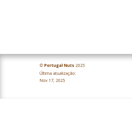
© Portugal Nuts
2025
Última atualização:
IV Balanço Campanha – Frutos Secos – Évora, 5 de novembro 2025
Nov 17, 2025