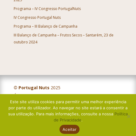
Programa – IV Congresso PortugalNuts
IV Congresso Portugal Nuts
Programa – III Balanço de Campanha
III Balanço de Campanha – Frutos Secos – Santarém, 23 de
outubro 2024
© Portugal Nuts
2025
Última atualização:
IV Balanço Campanha – Frutos Secos – Évora, 5 de novembro 2025
Nov 17, 2025
Este site utiliza cookies para permitir uma melhor experiência
por parte do utilizador. Ao navegar no site estará a consentir a
sua utilização. Para mais informações, consulte a nossa
Política
Política de Privacidade
de Privacidade
.
Livro de Reclamações
Aceitar